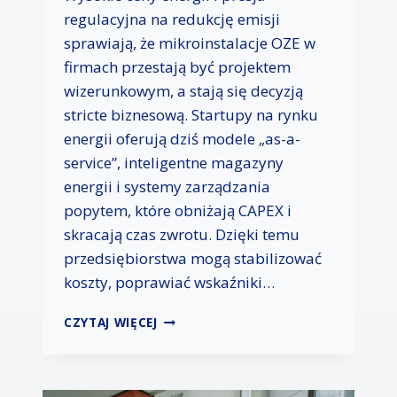
Y
regulacyjna na redukcję emisji
C
sprawiają, że mikroinstalacje OZE w
H
firmach przestają być projektem
W
B
wizerunkowym, a stają się decyzją
R
stricte biznesową. Startupy na rynku
A
energii oferują dziś modele „as-a-
N
service”, inteligentne magazyny
Ż
Y
energii i systemy zarządzania
E
popytem, które obniżają CAPEX i
-
skracają czas zwrotu. Dzięki temu
C
O
przedsiębiorstwa mogą stabilizować
M
koszty, poprawiać wskaźniki…
M
E
S
CZYTAJ WIĘCEJ
R
T
C
A
E
R
T