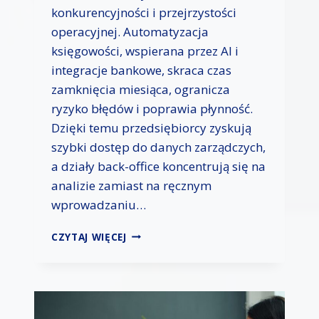
konkurencyjności i przejrzystości
N
I
operacyjnej. Automatyzacja
E
księgowości, wspierana przez AI i
N
integracje bankowe, skraca czas
I
zamknięcia miesiąca, ogranicza
E
I
ryzyko błędów i poprawia płynność.
F
Dzięki temu przedsiębiorcy zyskują
I
szybki dostęp do danych zarządczych,
N
A
a działy back-office koncentrują się na
N
analizie zamiast na ręcznym
S
wprowadzaniu…
O
W
D
CZYTAJ WIĘCEJ
A
I
N
G
I
I
E
T
N
A
A