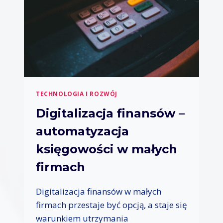
Y
T
G
U
A
P
S
R
T
O
R
K
O
U
N
–
O
J
M
TECHNOLOGIA I ROZWÓJ
A
I
K
Digitalizacja finansów –
C
Z
Z
automatyzacja
D
N
O
E
księgowości w małych
B
J
Y
firmach
Ć
W
Digitalizacja finansów w małych
Y
R
firmach przestaje być opcją, a staje się
Ó
warunkiem utrzymania
Ż