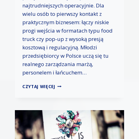
najtrudniejszych operacyjnie. Dla
wielu osób to pierwszy kontakt z
praktycznym biznesem: łączy niskie
progi wejścia w formatach typu food
truck czy pop-up z wysoką presją
kosztową i regulacyjną. Młodzi
przedsiębiorcy w Polsce uczą się tu
realnego zarządzania marżą,
personelem i łańcuchem…
W
CZYTAJ WIĘCEJ
Y
Z
W
A
N
I
A
M