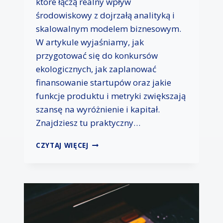
które łączą realny wpływ
W
P
środowiskowy z dojrzałą analityką i
O
skalowalnym modelem biznesowym.
L
W artykule wyjaśniamy, jak
S
przygotować się do konkursów
C
E
ekologicznych, jak zaplanować
–
finansowanie startupów oraz jakie
B
funkcje produktu i metryki zwiększają
A
R
szansę na wyróżnienie i kapitał.
I
Znajdziesz tu praktyczny…
E
R
E
CZYTAJ WIĘCEJ
Y
K
W
O
B
-
R
S
A
T
N
A
Ż
R