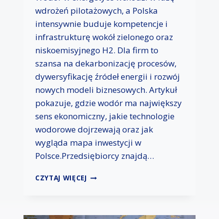
P
wdrożeń pilotażowych, a Polska
O
intensywnie buduje kompetencje i
L
infrastrukturę wokół zielonego oraz
S
K
niskoemisyjnego H2. Dla firm to
I
szansa na dekarbonizację procesów,
C
dywersyfikację źródeł energii i rozwój
H
nowych modeli biznesowych. Artykuł
F
I
pokazuje, gdzie wodór ma największy
R
sens ekonomiczny, jakie technologie
M
wodorowe dojrzewają oraz jak
A
C
wygląda mapa inwestycji w
H
Polsce.Przedsiębiorcy znajdą…
T
E
W
CZYTAJ WIĘCEJ
C
O
H
D
N
Ó
O
R