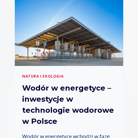
N
T
E
Y
S
W
U
I
T
–
H
I
S
T
O
R
NATURA I EKOLOGIA
I
E
Wodór w energetyce –
L
inwestycje w
I
D
technologie wodorowe
E
R
w Polsce
E
K
Wodór w energetyce wchodzi w fazę
W