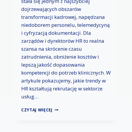
stała się jednym z najszybciej
S
T
T
dojrzewających obszarów
Y
E
transformacji kadrowej, napędzana
Z
A
niedoborem personelu, telemedycyną
C
i cyfryzacją dokumentacji. Dla
J
zarządów i dyrektorów HR to realna
A
szansa na skrócenie czasu
K
S
zatrudnienia, obniżenie kosztów i
I
lepszą jakość dopasowania
Ę
kompetencji do potrzeb klinicznych. W
G
O
artykule pokazujemy, jakie trendy w
W
HR kształtują rekrutację w sektorze
O
usług…
Ś
C
N
CZYTAJ WIĘCEJ
I
O
W
W
M
E
A