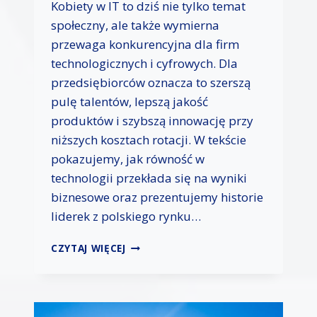
Kobiety w IT to dziś nie tylko temat
R
O
społeczny, ale także wymierna
I
przewaga konkurencyjna dla firm
N
technologicznych i cyfrowych. Dla
S
T
przedsiębiorców oznacza to szerszą
A
pulę talentów, lepszą jakość
L
produktów i szybszą innowację przy
A
niższych kosztach rotacji. W tekście
C
J
pokazujemy, jak równość w
E
technologii przekłada się na wyniki
O
biznesowe oraz prezentujemy historie
Z
E
liderek z polskiego rynku…
D
L
K
CZYTAJ WIĘCEJ
A
O
B
B
I
I
Z
E