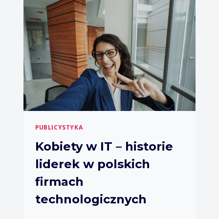
U
P
Y
N
A
R
Y
N
K
U
E
N
PUBLICYSTYKA
E
R
Kobiety w IT – historie
G
liderek w polskich
I
I
firmach
–
M
technologicznych
I
K