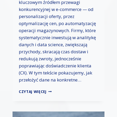
kluczowym źródłem przewagi
L
konkurencyjnej w e-commerce — od
I
N
personalizacji oferty, przez
E
optymalizację cen, po automatyzację
W
operacji magazynowych. Firmy, które
S
systematycznie inwestują w analitykę
E
K
danych i data science, zwiększają
T
przychody, skracają czas dostaw i
O
redukują zwroty, jednocześnie
R
Z
poprawiając doświadczenie klienta
E
(CX). W tym tekście pokazujemy, jak
U
przełożyć dane na konkretne…
S
Ł
B
CZYTAJ WIĘCEJ
U
I
G
G
M
D
E
A
D