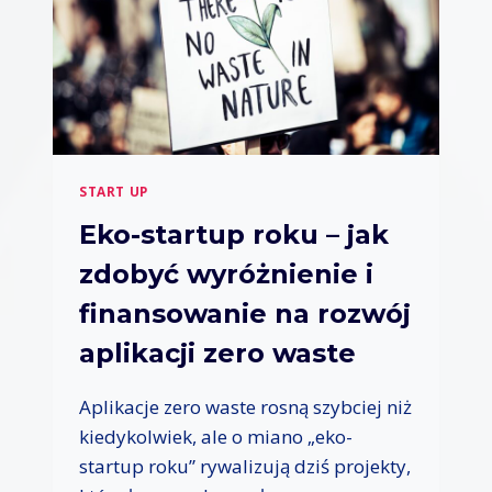
Ł
O
D
Y
C
H
P
R
START UP
Z
E
Eko-startup roku – jak
D
zdobyć wyróżnienie i
S
I
finansowanie na rozwój
Ę
B
aplikacji zero waste
I
O
Aplikacje zero waste rosną szybciej niż
R
C
kiedykolwiek, ale o miano „eko-
Ó
startup roku” rywalizują dziś projekty,
W