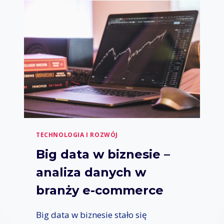
T
Ł
R
Y
E
C
N
H
D
F
Y
I
W
R
H
M
R
A
–
C
R
H
E
K
TECHNOLOGIA I ROZWÓJ
R
U
Big data w biznesie –
T
analiza danych w
A
C
branży e-commerce
J
A
O
Big data w biznesie stało się
N