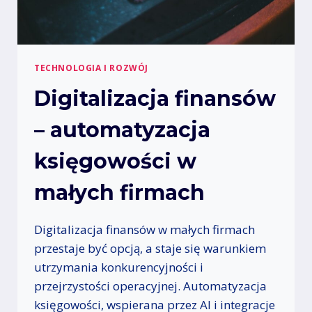
I
U
C
–
Z
J
N
A
E
K
TECHNOLOGIA I ROZWÓJ
J
Z
Digitalizacja finansów
D
O
– automatyzacja
B
Y
Ć
księgowości w
W
Y
małych firmach
R
Ó
Ż
Digitalizacja finansów w małych firmach
N
przestaje być opcją, a staje się warunkiem
I
utrzymania konkurencyjności i
E
przejrzystości operacyjnej. Automatyzacja
N
I
księgowości, wspierana przez AI i integracje