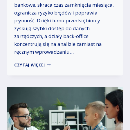
E
bankowe, skraca czas zamknięcia miesiąca,
I
ogranicza ryzyko błędów i poprawia
F
I
płynność. Dzięki temu przedsiębiorcy
N
zyskują szybki dostęp do danych
A
zarządczych, a działy back-office
N
koncentrują się na analizie zamiast na
S
O
ręcznym wprowadzaniu…
W
A
D
CZYTAJ WIĘCEJ
N
I
I
G
E
I
N
T
A
A
R
L
O
I
Z
Z
W
A
Ó
C
J