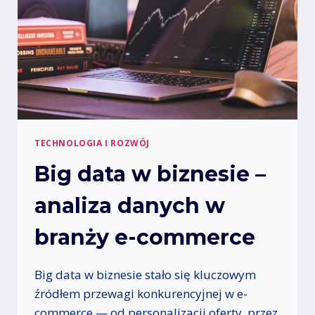
I
Y
R
W
M
H
A
R
C
–
H
R
E
K
R
U
TECHNOLOGIA I ROZWÓJ
T
Big data w biznesie –
A
C
analiza danych w
J
A
O
branży e-commerce
N
L
Big data w biznesie stało się kluczowym
I
N
źródłem przewagi konkurencyjnej w e-
E
commerce — od personalizacji oferty, przez