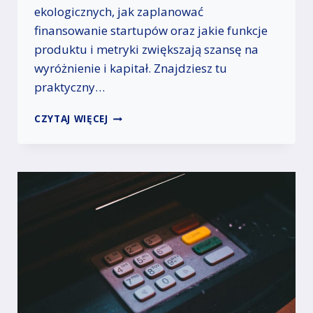
R
ekologicznych, jak zaplanować
I
finansowanie startupów oraz jakie funkcje
E
produktu i metryki zwiększają szansę na
R
Y
wyróżnienie i kapitał. Znajdziesz tu
W
praktyczny…
B
R
E
CZYTAJ WIĘCEJ
A
K
N
O
Ż
-
Y
S
G
T
A
A
S
R
T
T
R
U
O
P
N
R
O
O
M
K