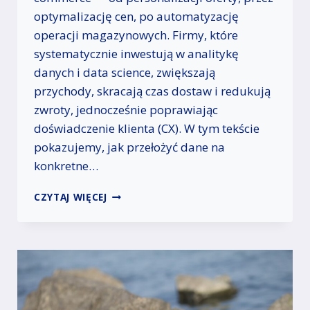
W
optymalizację cen, po automatyzację
S
E
operacji magazynowych. Firmy, które
K
systematycznie inwestują w analitykę
T
danych i data science, zwiększają
O
przychody, skracają czas dostaw i redukują
R
Z
zwroty, jednocześnie poprawiając
E
doświadczenie klienta (CX). W tym tekście
U
pokazujemy, jak przełożyć dane na
S
Ł
konkretne…
U
G
B
CZYTAJ WIĘCEJ
M
I
E
G
D
D
Y
A
C
T
Z
A
N
W
Y
B