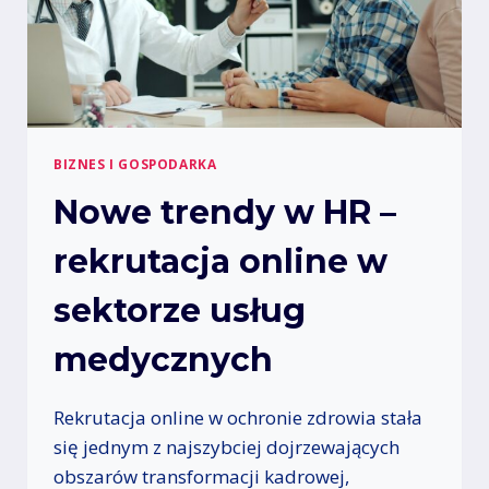
J
A
A
P
F
L
I
I
N
K
A
A
N
C
S
BIZNES I GOSPODARKA
J
Ó
Nowe trendy w HR –
I
W
Z
–
E
rekrutacja online w
A
R
U
O
T
sektorze usług
W
O
A
M
medycznych
S
A
T
T
E
Y
Rekrutacja online w ochronie zdrowia stała
Z
się jednym z najszybciej dojrzewających
A
obszarów transformacji kadrowej,
C