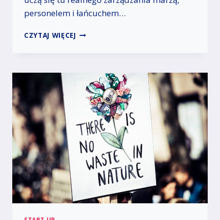
personelem i łańcuchem…
W
CZYTAJ WIĘCEJ
Y
Z
W
A
N
I
A
M
Ł
O
D
Y
C
H
P
R
Z
E
START UP