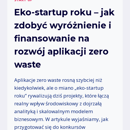
D
Eko-startup roku – jak
S
I
zdobyć wyróżnienie i
Ę
B
I
finansowanie na
O
R
rozwój aplikacji zero
C
Ó
waste
W
W
P
Aplikacje zero waste rosną szybciej niż
O
kiedykolwiek, ale o miano „eko-startup
L
roku” rywalizują dziś projekty, które łączą
S
C
realny wpływ środowiskowy z dojrzałą
E
analityką i skalowalnym modelem
–
biznesowym. W artykule wyjaśniamy, jak
B
przygotować się do konkursów
A