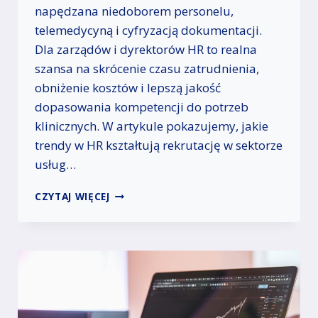
napędzana niedoborem personelu,
J
A
telemedycyną i cyfryzacją dokumentacji.
K
Dla zarządów i dyrektorów HR to realna
S
szansa na skrócenie czasu zatrudnienia,
I
Ę
obniżenie kosztów i lepszą jakość
G
dopasowania kompetencji do potrzeb
O
klinicznych. W artykule pokazujemy, jakie
W
trendy w HR kształtują rekrutację w sektorze
O
Ś
usług…
C
I
N
CZYTAJ WIĘCEJ
W
O
M
W
A
E
Ł
T
Y
R
C
E
H
N
F
D