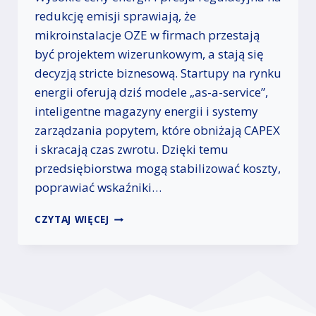
W
redukcję emisji sprawiają, że
B
mikroinstalacje OZE w firmach przestają
R
być projektem wizerunkowym, a stają się
A
N
decyzją stricte biznesową. Startupy na rynku
Ż
energii oferują dziś modele „as-a-service”,
Y
inteligentne magazyny energii i systemy
E
-
zarządzania popytem, które obniżają CAPEX
C
i skracają czas zwrotu. Dzięki temu
O
przedsiębiorstwa mogą stabilizować koszty,
M
poprawiać wskaźniki…
M
E
S
R
CZYTAJ WIĘCEJ
T
C
A
E
R
T
U
P