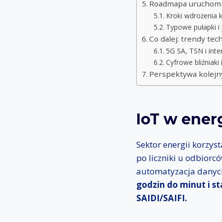
Roadmapa uruchomie
Kroki wdrożenia 
Typowe pułapki i 
Co dalej: trendy te
5G SA, TSN i int
Cyfrowe bliźniak
Perspektywa kolejn
IoT w ener
Sektor energii korzyst
po liczniki u odbiorc
automatyzacja danych
godzin do minut i s
SAIDI/SAIFI.