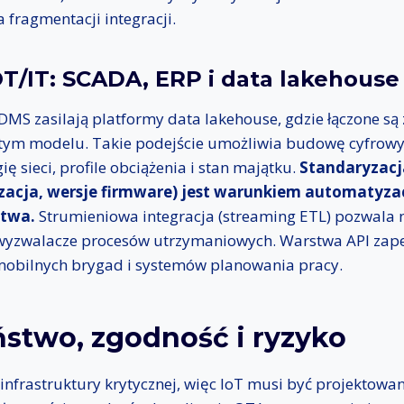
 fragmentacji integracji.
OT/IT: SCADA, ERP i data lakehouse
S zasilają platformy data lakehouse, gdzie łączone są
ym modelu. Takie podejście umożliwia budowę cyfrowy
ę sieci, profile obciążenia i stan majątku.
Standaryzac
izacja, wersje firmware) jest warunkiem automatyzac
stwa.
Strumieniowa integracja (streaming ETL) pozwala n
 wyzwalacze procesów utrzymaniowych. Warstwa API zap
 mobilnych brygad i systemów planowania pracy.
stwo, zgodność i ryzyko
infrastruktury krytycznej, więc IoT musi być projektowan