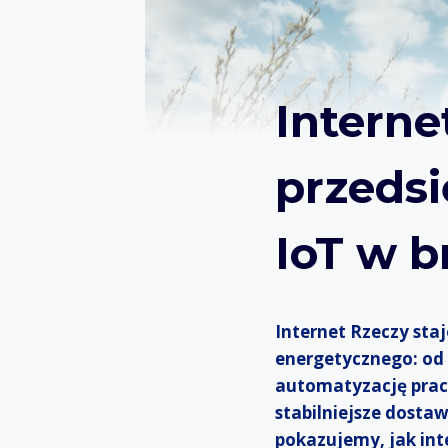
Interne
przedsi
IoT w b
Internet Rzeczy sta
energetycznego: od 
automatyzację pracy
stabilniejsze dosta
pokazujemy, jak int