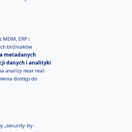
 z MDM, ERP i
ch bliźniaków
ja metadanych
ji danych i analityki
a analizy near real-
ewnia dostęp do
y „security-by-