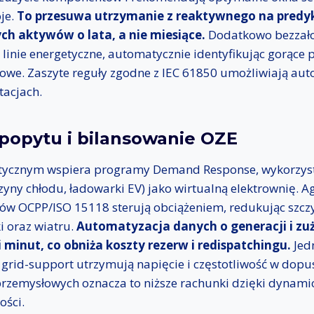
je.
To przesuwa utrzymanie z reaktywnego na predyk
h aktywów o lata, a nie miesiące.
Dodatkowo bezzało
linie energetyczne, automatycznie identyfikując gorące 
owe. Zaszyte reguły zgodne z IEC 61850 umożliwiają aut
tacjach.
 popytu i bilansowanie OZE
etycznym wspiera programy Demand Response, wykorzyst
yny chłodu, ładowarki EV) jako wirtualną elektrownię. 
łów OCPP/ISO 15118 sterują obciążeniem, redukując szczy
i oraz wiatru.
Automatyzacja danych o generacji i zu
 minut, co obniża koszty rezerw i redispatchingu.
Jedn
 grid-support utrzymują napięcie i częstotliwość w dopu
przemysłowych oznacza to niższe rachunki dzięki dynami
ości.