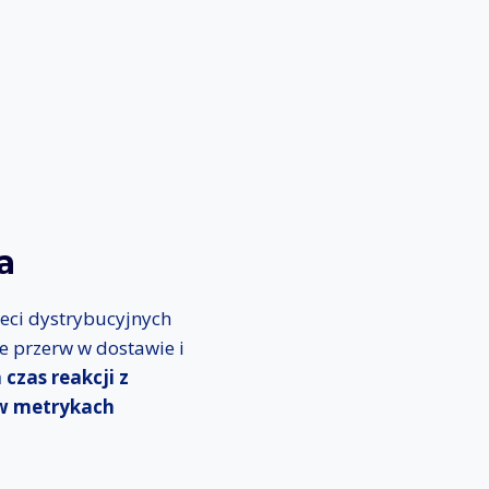
a
sieci dystrybucyjnych
e przerw w dostawie i
 czas reakcji z
 w metrykach