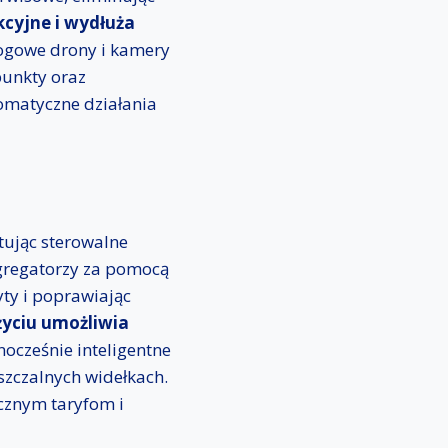
cyjne i wydłuża
gowe drony i kamery
punkty oraz
omatyczne działania
ując sterowalne
Agregatorzy za pomocą
ty i poprawiając
życiu umożliwia
ocześnie inteligentne
szczalnych widełkach.
cznym taryfom i