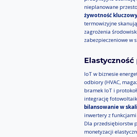
nieplanowane przesto
żywotność kluczowyc
termowizyjne skanują 
zagrożenia środowisk
zabezpieczeniowe w s
Elastyczność
IoT w biznesie energ
odbiory (HVAC, magaz
bramek IoT i protoko
integrację fotowoltaik
bilansowanie w skali
inwertery z funkcjami
Dla przedsiębiorstw 
monetyzacji elastyczn