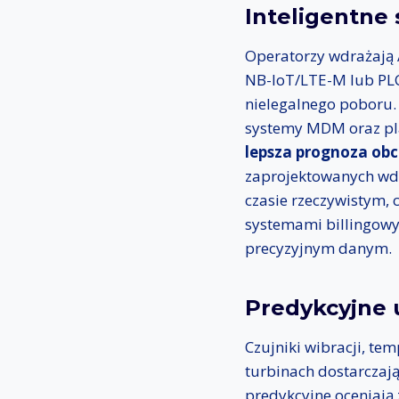
Inteligentne 
Operatorzy wdrażają 
NB-IoT/LTE-M lub PLC,
nielegalnego poboru. 
systemy MDM oraz pl
lepsza prognoza obci
zaprojektowanych wdr
czasie rzeczywistym,
systemami billingowym
precyzyjnym danym.
Predykcyjne 
Czujniki wibracji, te
turbinach dostarczaj
predykcyjne oceniają