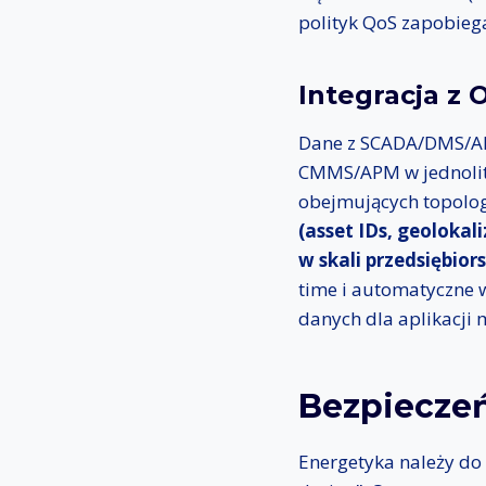
polityk QoS zapobiega
Integracja z 
Dane z SCADA/DMS/ADM
CMMS/APM w jednolit
obejmujących topologi
(asset IDs, geolokal
w skali przedsiębior
time i automatyczne
danych dla aplikacji
Bezpieczeń
Energetyka należy do 