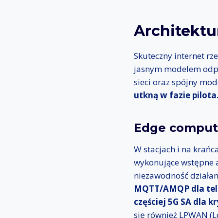
Architektu
Skuteczny internet rz
jasnym modelem odpow
sieci oraz spójny mo
utkną w fazie pilota
Edge computi
W stacjach i na krańca
wykonujące wstępne an
niezawodność działani
MQTT/AMQP dla tele
częściej 5G SA dla 
się również LPWAN (