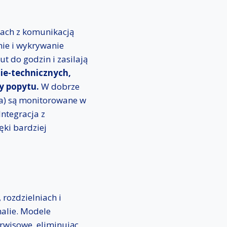
kach z komunikacją
nie i wykrywanie
t do godzin i zasilają
nie-technicznych,
y popytu.
W dobrze
ia) są monitorowane w
ntegracja z
ęki bardziej
 rozdzielniach i
alie. Modele
rwisowe, eliminując