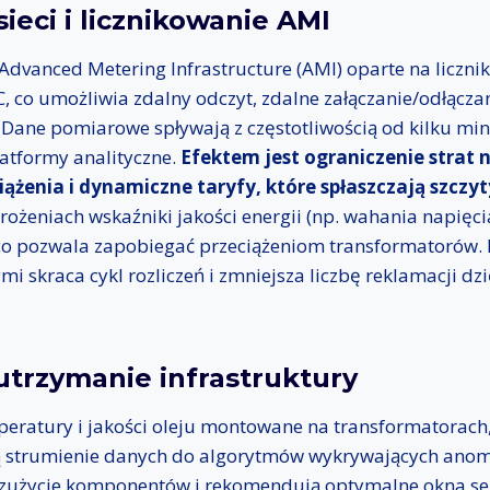
sieci i licznikowanie AMI
Advanced Metering Infrastructure (AMI) oparte na liczni
 co umożliwia zdalny odczyt, zdalne załączanie/odłącza
Dane pomiarowe spływają z częstotliwością od kilku minu
atformy analityczne.
Efektem jest ograniczenie strat 
ążenia i dynamiczne taryfy, które spłaszczają szczyt
ożeniach wskaźniki jakości energii (np. wahania napięc
 co pozwala zapobiegać przeciążeniom transformatorów. I
i skraca cykl rozliczeń i zmniejsza liczbę reklamacji dzi
utrzymanie infrastruktury
mperatury i jakości oleju montowane na transformatorach,
ą strumienie danych do algorytmów wykrywających anom
 zużycie komponentów i rekomendują optymalne okna se