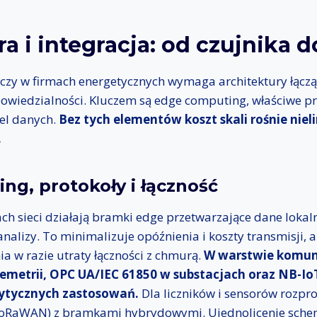
ra i integracja: od czujnika 
eczy w firmach energetycznych wymaga architektury łączą
iedzialności. Kluczem są edge computing, właściwe pr
del danych.
Bez tych elementów koszt skali rośnie niel
.
ng, protokoły i łączność
ch sieci działają bramki edge przetwarzające dane lokalni
alizy. To minimalizuje opóźnienia i koszty transmisji, a
a w razie utraty łączności z chmurą.
W warstwie komun
metrii, OPC UA/IEC 61850 w substacjach oraz NB-Io
krytycznych zastosowań.
Dla liczników i sensorów rozpr
LoRaWAN) z bramkami hybrydowymi. Ujednolicenie sche