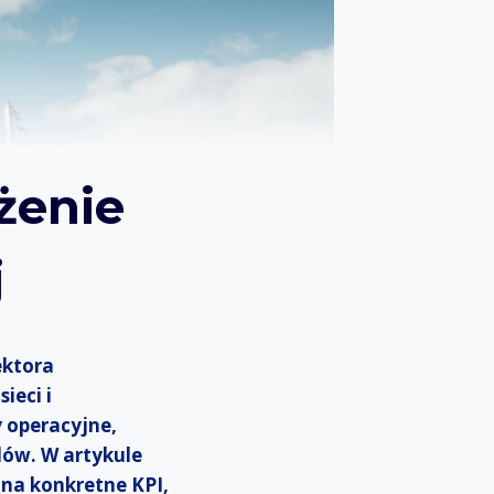
żenie
j
ektora
ieci i
y operacyjne,
dów.
W artykule
 na konkretne KPI,