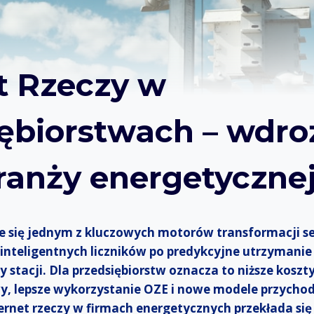
t Rzeczy w
ębiorstwach – wdro
ranży energetyczne
je się jednym z kluczowych motorów transformacji s
inteligentnych liczników po predykcyjne utrzymanie s
 stacji. Dla przedsiębiorstw oznacza to niższe koszt
wy, lepsze wykorzystanie OZE i nowe modele przycho
ernet rzeczy w firmach energetycznych przekłada się