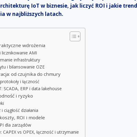
chitekturę IoT w biznesie, jak liczyć ROI i jakie tre
a w najbliższych latach.
praktyczne wdrożenia
 i licznikowanie AMI
manie infrastruktury
ytu i bilansowanie OZE
racja: od czujnika do chmury
protokoły i łączność
IT: SCADA, ERP i data lakehouse
dność i ryzyko
yki
i ciągłość działania
koszty, ROI i modele
KPI dla zarządów
 CAPEX vs OPEX, łączność i utrzymanie