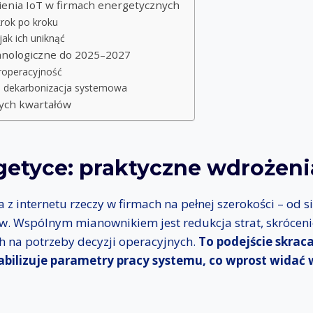
nia IoT w firmach energetycznych
krok po kroku
jak ich uniknąć
chnologiczne do 2025–2027
eroperacyjność
i i dekarbonizacja systemowa
ych kwartałów
getyce: praktyczne wdrożeni
a z internetu rzeczy w firmach na pełnej szerokości – od 
ów. Wspólnym mianownikiem jest redukcja strat, skróceni
 na potrzeby decyzji operacyjnych.
To podejście skraca
tabilizuje parametry pracy systemu, co wprost widać