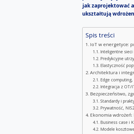
jak zaprojektować ar
ukształtują wdrożeni
Spis treści
IoT w energetyce: 
Inteligentne sieci
Predykcyjne utrzy
Elastyczność pop
Architektura i integ
Edge computing, 
Integracja z OT/
Bezpieczeństwo, zgo
Standardy i prakt
Prywatność, NIS2 
Ekonomia wdrożeń: 
Business case i 
Modele kosztowe: