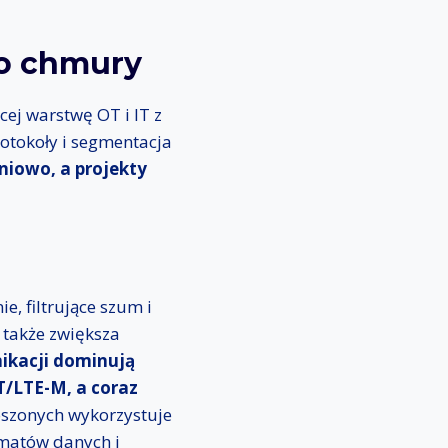
do chmury
cej warstwę OT i IT z
otokoły i segmentacja
iniowo, a projekty
e, filtrujące szum i
 także zwiększa
ikacji dominują
T/LTE-M, a coraz
oszonych wykorzystuje
matów danych i