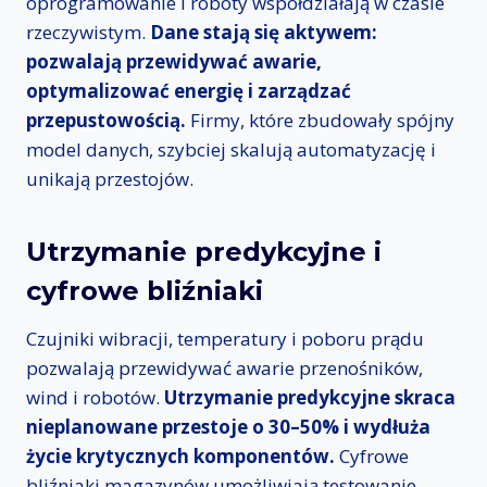
oprogramowanie i roboty współdziałają w czasie
rzeczywistym.
Dane stają się aktywem:
pozwalają przewidywać awarie,
optymalizować energię i zarządzać
przepustowością.
Firmy, które zbudowały spójny
model danych, szybciej skalują automatyzację i
unikają przestojów.
Utrzymanie predykcyjne i
cyfrowe bliźniaki
Czujniki wibracji, temperatury i poboru prądu
pozwalają przewidywać awarie przenośników,
wind i robotów.
Utrzymanie predykcyjne skraca
nieplanowane przestoje o 30–50% i wydłuża
życie krytycznych komponentów.
Cyfrowe
bliźniaki magazynów umożliwiają testowanie