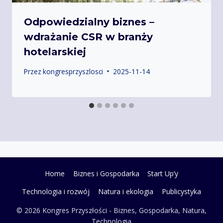
Odpowiedzialny biznes –
wdrażanie CSR w branży
hotelarskiej
Przez
kongresprzyszlosci
2025-11-14
Home
Biznes i Gospodarka
Start Up’y
Technologia i rozwój
Natura i ekologia
Publicystyka
© 2026 Kongres Przyszłości - Biznes, Gospodarka, Natura,
Technologia