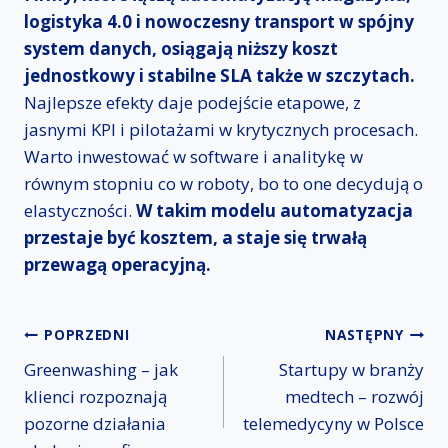
logistyka 4.0 i nowoczesny transport w spójny
system danych, osiągają niższy koszt
jednostkowy i stabilne SLA także w szczytach.
Najlepsze efekty daje podejście etapowe, z
jasnymi KPI i pilotażami w krytycznych procesach.
Warto inwestować w software i analitykę w
równym stopniu co w roboty, bo to one decydują o
elastyczności.
W takim modelu automatyzacja
przestaje być kosztem, a staje się trwałą
przewagą operacyjną.
Nawigacja
POPRZEDNI
NASTĘPNY
Greenwashing – jak
Startupy w branży
wpisu
klienci rozpoznają
medtech – rozwój
pozorne działania
telemedycyny w Polsce