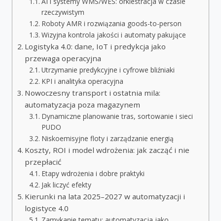
AI i systemy WMS/WES: orkiestracja w czasie
rzeczywistym
Roboty AMR i rozwiązania goods-to-person
Wizyjna kontrola jakości i automaty pakujące
Logistyka 4.0: dane, IoT i predykcja jako
przewaga operacyjna
Utrzymanie predykcyjne i cyfrowe bliźniaki
KPI i analityka operacyjna
Nowoczesny transport i ostatnia mila:
automatyzacja poza magazynem
Dynamiczne planowanie tras, sortowanie i sieci
PUDO
Niskoemisyjne floty i zarządzanie energią
Koszty, ROI i model wdrożenia: jak zacząć i nie
przepłacić
Etapy wdrożenia i dobre praktyki
Jak liczyć efekty
Kierunki na lata 2025–2027 w automatyzacji i
logistyce 4.0
Zamykanie tematu: automatyzacja jako