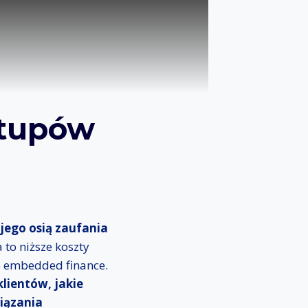
rtupów
 jego osią zaufania
 to niższe koszty
o embedded finance.
lientów, jakie
wiązania