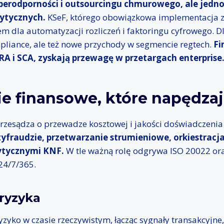
berodporności i outsourcingu chmurowego, ale jedno
ytycznych.
KSeF, którego obowiązkowa implementacja zo
em dla automatyzacji rozliczeń i faktoringu cyfrowego. 
pliance, ale też nowe przychody w segmencie regtech.
Fi
A i SCA, zyskają przewagę w przetargach enterprise
e finansowe, które napędzaj
rzesądza o przewadze kosztowej i jakości doświadczenia 
tyfraudzie, przetwarzanie strumieniowe, orkiestracja
ytycznymi KNF.
W tle ważną rolę odgrywa ISO 20022 or
24/7/365.
 ryzyka
zyko w czasie rzeczywistym, łącząc sygnały transakcyjne