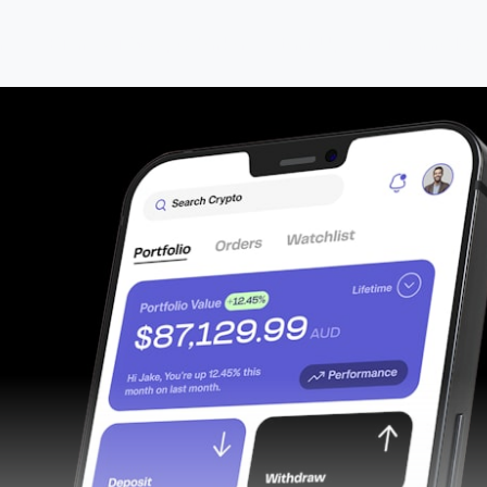
me
Biznes i Gospodarka
Start Up’y
Technologi