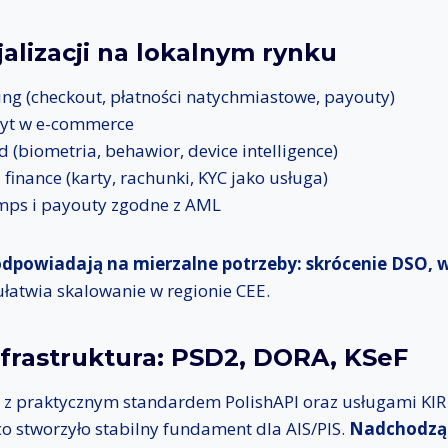
alizacji na lokalnym rynku
ring (checkout, płatności natychmiastowe, payouty)
dyt w e-commerce
 (biometria, behawior, device intelligence)
inance (karty, rachunki, KYC jako usługa)
amps i payouty zgodne z AML
 odpowiadają na mierzalne potrzeby: skrócenie DSO, w
 ułatwia skalowanie w regionie CEE.
nfrastruktura: PSD2, DORA, KSeF
z praktycznym standardem PolishAPI oraz usługami KIR (
 co stworzyło stabilny fundament dla AIS/PIS.
Nadchodzą