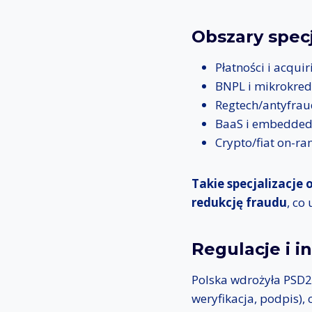
Obszary specj
Płatności i acqui
BNPL i mikrokre
Regtech/antyfraud
BaaS i embedded f
Crypto/fiat on-r
Takie specjalizacje
redukcję fraudu
, co
Regulacje i i
Polska wdrożyła PSD2 
weryfikacja, podpis),