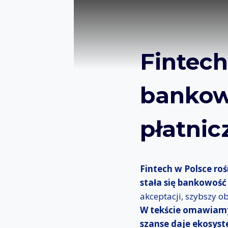
Fintech
bankowo
płatnic
Fintech w Polsce roś
stała się bankowość
akceptacji, szybszy 
W tekście omawiamy,
szanse daje ekosyst