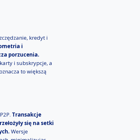
zczędzanie, kredyt i
ometria i
cza porzucenia.
karty i subskrypcje, a
 oznacza to większą
 P2P.
Transakcje
ełożyły się na setki
ych.
Wersje
wach, minimalizując