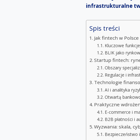
infrastrukturalne t
Spis treści
Jak fintech w Polsc
Kluczowe funkcje 
BLIK jako rynkow
Startup fintech: ryn
Obszary specjaliz
Regulacje i infr
Technologie finans
AI i analityka ryz
Otwartą bankowo
Praktyczne wdrożenia
E-commerce i ma
B2B płatności i 
Wyzwania: skala, cy
Bezpieczeństwo i