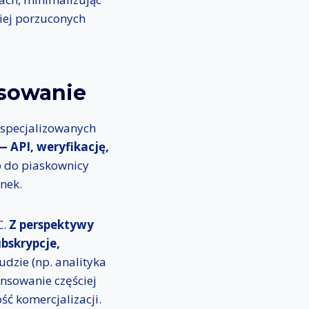
niej porzuconych
ansowanie
wyspecjalizowanych
— API, weryfikację,
 do piaskownicy
ynek.
C.
Z perspektywy
bskrypcje,
udzie (np. analityka
ansowanie częściej
ść komercjalizacji.