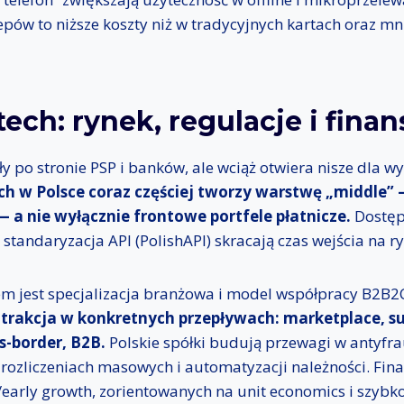
klepów to niższe koszty niż w tradycyjnych kartach oraz m
tech: rynek, regulacje i fin
ły po stronie PSP i banków, ale wciąż otwiera nisze dla 
ch w Polsce coraz częściej tworzy warstwę „middle” 
 — a nie wyłącznie frontowe portfele płatnicze.
Dostęp
 standaryzacja API (PolishAPI) skracają czas wejścia na r
m jest specjalizacja branżowa i model współpracy B2B2
ę trakcja w konkretnych przepływach: marketplace, su
s-border, B2B.
Polskie spółki budują przewagi w antyfra
rozliczeniach masowych i automatyzacji należności. Fin
early growth, zorientowanych na unit economics i szybko