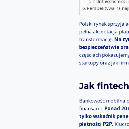
Unit economics i 
Perspektywa na najb
Polski rynek sprzyja
pełna akceptacja płat
transformację.
Na tym
bezpieczeństwie ora
częściach pokazujemy
startupy oraz jak firm
Jak fintec
Bankowość mobilna prz
finansami.
Ponad 20 
tylko wskaźnik pene
płatności P2P.
Kluczo