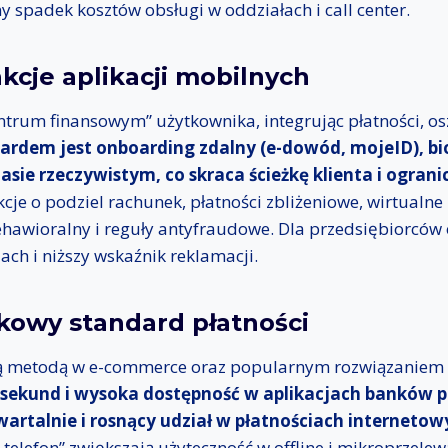
ny spadek kosztów obsługi w oddziałach i call center.
kcje aplikacji mobilnych
centrum finansowym” użytkownika, integrując płatności, os
ardem jest onboarding zdalny (e-dowód, mojeID), bi
sie rzeczywistym, co skraca ścieżkę klienta i ograni
cje o podziel rachunek, płatności zbliżeniowe, wirtualne 
behawioralny i reguły antyfraudowe. Dla przedsiębiorców
ach i niższy wskaźnik reklamacji.
nkowy standard płatności
lną metodą w e-commerce oraz popularnym rozwiązaniem
 sekund i wysoka dostępność w aplikacjach banków prz
wartalnie i rosnący udział w płatnościach internetow
a telefon” zwiększają użyteczność w offline i mikroprzele