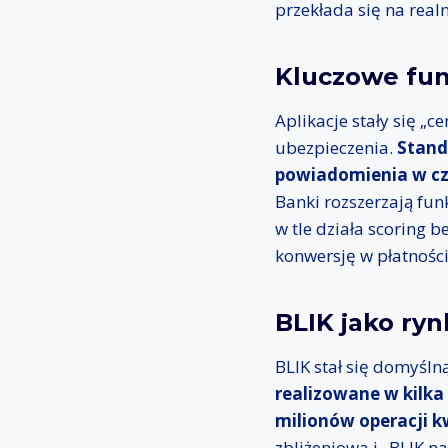
przekłada się na real
Kluczowe fun
Aplikacje stały się „
ubezpieczenia.
Stand
powiadomienia w cza
Banki rozszerzają funk
w tle działa scoring 
konwersję w płatności
BLIK jako ry
BLIK stał się domyś
realizowane w kilka
milionów operacji k
zbliżeniowa i „BLIK n