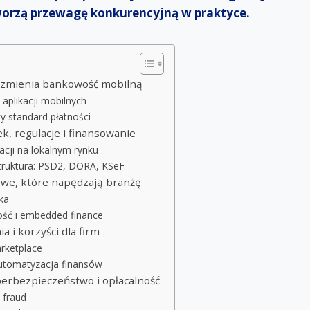
worzą przewagę konkurencyjną w praktyce.
e zmienia bankowość mobilną
aplikacji mobilnych
y standard płatności
ek, regulacje i finansowanie
acji na lokalnym rynku
astruktura: PSD2, DORA, KSeF
owe, które napędzają branżę
yka
ść i embedded finance
 i korzyści dla firm
rketplace
automatyzacja finansów
berbezpieczeństwo i opłacalność
 fraud