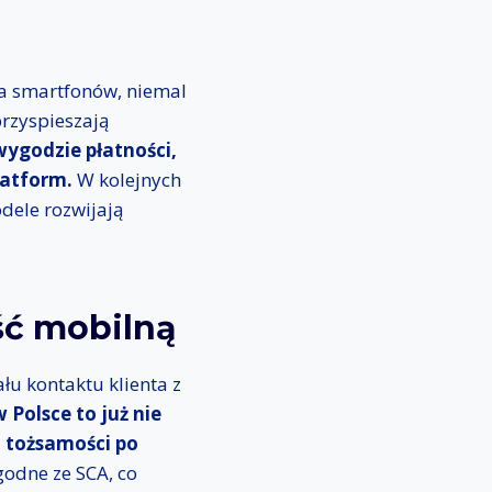
ja smartfonów, niemal
przyspieszają
wygodzie płatności,
latform.
W kolejnych
dele rozwijają
ść mobilną
łu kontaktu klienta z
Polsce to już nie
i tożsamości po
godne ze SCA, co