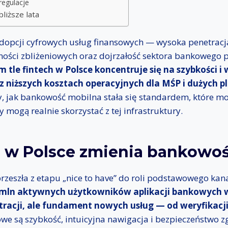
regulacje
liższe lata
 adopcji cyfrowych usług finansowych — wysoka penetrac
ności zbliżeniowych oraz dojrzałość sektora bankowego 
 tle fintech w Polsce koncentruje się na szybkości i 
z niższych kosztach operacyjnych dla MŚP i dużych p
, jak bankowość mobilna stała się standardem, które mo
y mogą realnie skorzystać z tej infrastruktury.
h w Polsce zmienia bankowo
eszła z etapu „nice to have” do roli podstawowego kana
mln aktywnych użytkowników aplikacji bankowych w 
tracji, ale fundament nowych usług — od weryfikacj
we są szybkość, intuicyjna nawigacja i bezpieczeństwo z