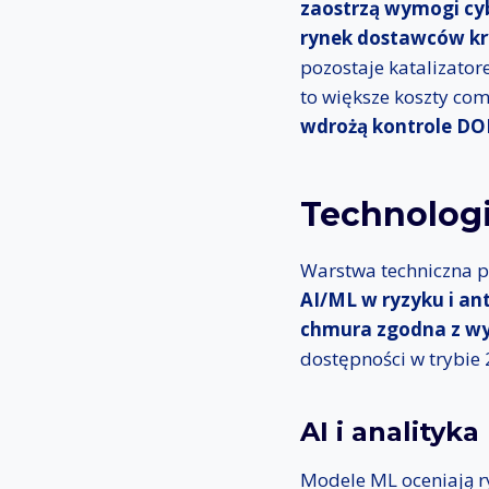
zaostrzą wymogi cy
rynek dostawców kr
pozostaje katalizator
to większe koszty com
wdrożą kontrole DOR
Technologi
Warstwa techniczna p
AI/ML w ryzyku i an
chmura zgodna z w
dostępności w trybie 
AI i analityka
Modele ML oceniają ry