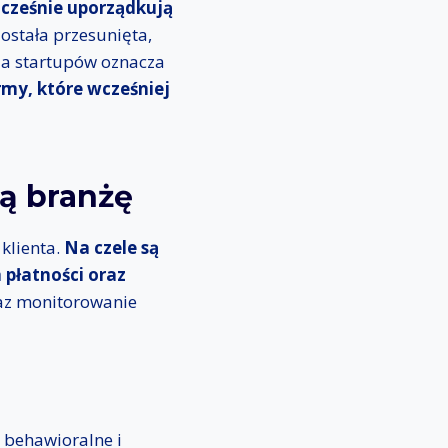
cześnie uporządkują
stała przesunięta,
Dla startupów oznacza
rmy, które wcześniej
.
ą branżę
klienta.
Na czele są
 płatności oraz
az monitorowanie
, behawioralne i